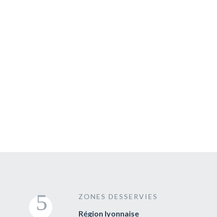
Un service disponible 7j/7
Une sécurité à bord assurée
Large flotte
Un large réseau de chauffeur
Déplacement national
ZONES DESSERVIES
Région lyonnaise